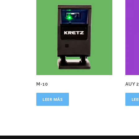
M-10
AUY 
LEER MÁS
LE