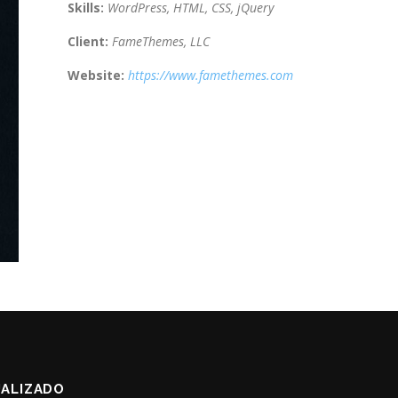
Skills:
WordPress, HTML, CSS, jQuery
Client:
FameThemes, LLC
Website:
https://www.famethemes.com
ALIZADO